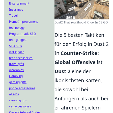
Entertainment
Insurance
Travel
Home Improvement
Dust2 That You Should Know In CS:GO
technology
Programmatic SEO
Die 5 besten Taktiken
tech gadgets
für den Erfolg in Dust 2
SEO APIs
workspace
In
Counter-Strike:
tech accessories
Global Offensive
ist
travel gifts
wearables
Dust 2
eine der
Gambling
ikonischsten Karten,
gaming gifts
phone accessories
die sowohl bei
AI APIs
Anfängern als auch bei
cleaning tips
car accessories
erfahrenen Spielern
Casino Referral Codes