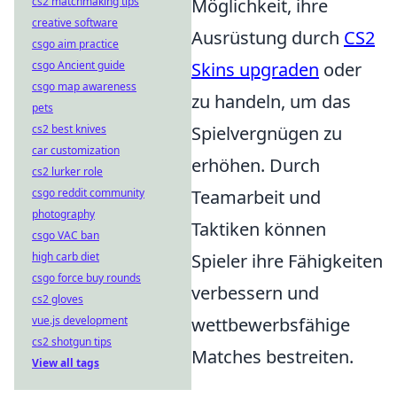
cs2 matchmaking tips
Möglichkeit, ihre
creative software
Ausrüstung durch
CS2
csgo aim practice
csgo Ancient guide
Skins upgraden
oder
csgo map awareness
zu handeln, um das
pets
cs2 best knives
Spielvergnügen zu
car customization
erhöhen. Durch
cs2 lurker role
csgo reddit community
Teamarbeit und
photography
Taktiken können
csgo VAC ban
high carb diet
Spieler ihre Fähigkeiten
csgo force buy rounds
verbessern und
cs2 gloves
vue.js development
wettbewerbsfähige
cs2 shotgun tips
Matches bestreiten.
View all tags