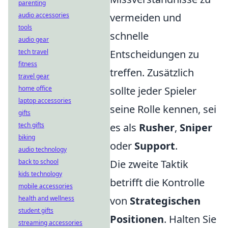
parenting
audio accessories
vermeiden und
tools
schnelle
audio gear
tech travel
Entscheidungen zu
fitness
treffen. Zusätzlich
travel gear
home office
sollte jeder Spieler
laptop accessories
seine Rolle kennen, sei
gifts
tech gifts
es als
Rusher
,
Sniper
biking
oder
Support
.
audio technology
back to school
Die zweite Taktik
kids technology
betrifft die Kontrolle
mobile accessories
health and wellness
von
Strategischen
student gifts
Positionen
. Halten Sie
streaming accessories