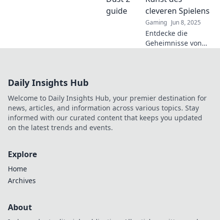
zum Pro-Spieler –
cleveren Spielens
diese Strategien
Gaming
Jun 8, 2025
darfst du nicht
Entdecke die
verpassen!
Geheimnisse von
Dust 2 und
meistere die Kunst
des cleveren
Daily Insights Hub
Spielens! Tipps,
Tricks und
Welcome to Daily Insights Hub, your premier destination for
Strategien für
news, articles, and information across various topics. Stay
deinen Erfolg!
informed with our curated content that keeps you updated
on the latest trends and events.
Explore
Home
Archives
About