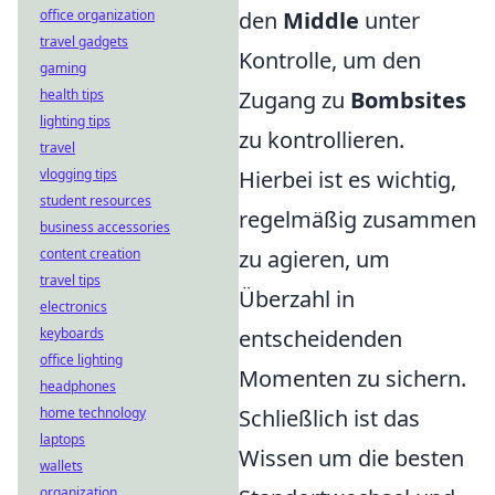
office organization
den
Middle
unter
travel gadgets
Kontrolle, um den
gaming
health tips
Zugang zu
Bombsites
lighting tips
zu kontrollieren.
travel
vlogging tips
Hierbei ist es wichtig,
student resources
regelmäßig zusammen
business accessories
content creation
zu agieren, um
travel tips
Überzahl in
electronics
keyboards
entscheidenden
office lighting
Momenten zu sichern.
headphones
home technology
Schließlich ist das
laptops
Wissen um die besten
wallets
organization