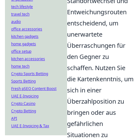
Standortwechsel und
tech lifestyle
Entweichungsrouten
travel tech
audio
entscheidend, um
office accessories
unerwartete
kitchen gadgets
home gadgets
Überraschungen für
office setup
den Gegner zu
kitchen accessories
home tech
schaffen. Nutzen Sie
Crypto Sports Betting
die Kartenkenntnis, um
Sports Betting
Fresh pSEO Content Boost
sich in einer
UAE E-Invoicing
Überzahlposition zu
Crypto Casino
Crypto Betting
bringen oder aus
API
gefährlichen
UAE E-Invoicing & Tax
Situationen zu