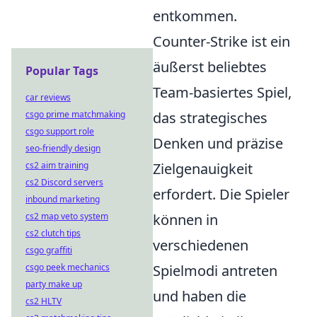
entkommen.
Counter-Strike ist ein
äußerst beliebtes
Popular Tags
Team-basiertes Spiel,
car reviews
csgo prime matchmaking
das strategisches
csgo support role
Denken und präzise
seo-friendly design
cs2 aim training
Zielgenauigkeit
cs2 Discord servers
erfordert. Die Spieler
inbound marketing
cs2 map veto system
können in
cs2 clutch tips
verschiedenen
csgo graffiti
csgo peek mechanics
Spielmodi antreten
party make up
und haben die
cs2 HLTV