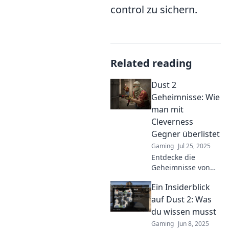
control zu sichern.
Related reading
Dust 2
Geheimnisse: Wie
man mit
Cleverness
Gegner überlistet
Gaming
Jul 25, 2025
Entdecke die
Geheimnisse von
Dust 2! Lerne
Ein Insiderblick
clevere Strategien,
um deine Gegner
auf Dust 2: Was
im Spiel zu
du wissen musst
überlisten und zum
Gaming
Jun 8, 2025
Meister zu werden!