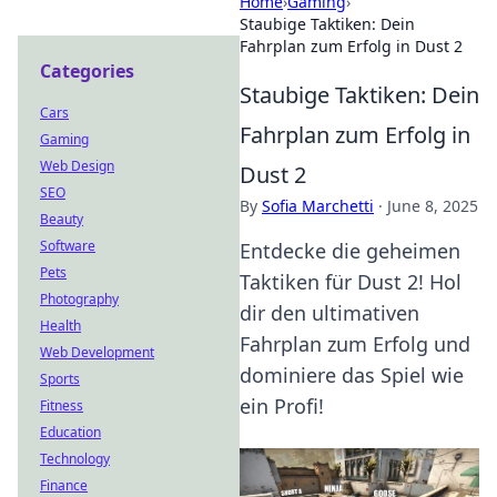
Home
›
Gaming
›
Staubige Taktiken: Dein
Fahrplan zum Erfolg in Dust 2
Categories
Staubige Taktiken: Dein
Cars
Fahrplan zum Erfolg in
Gaming
Web Design
Dust 2
SEO
By
Sofia Marchetti
·
June 8, 2025
Beauty
Software
Entdecke die geheimen
Pets
Taktiken für Dust 2! Hol
Photography
dir den ultimativen
Health
Fahrplan zum Erfolg und
Web Development
dominiere das Spiel wie
Sports
ein Profi!
Fitness
Education
Technology
Finance