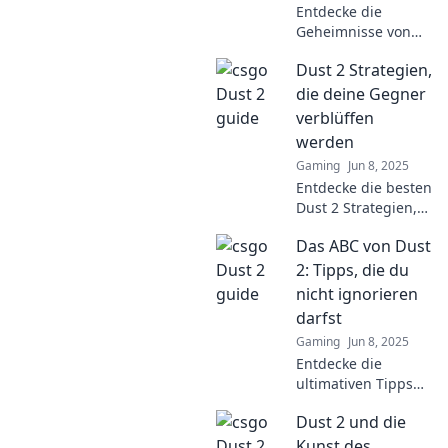
Entdecke die
Geheimnisse von
Dust 2! Strategien,
Dust 2 Strategien,
Tipps und
Insiderwissen, die
die deine Gegner
du unbedingt
verblüffen
wissen musst, um
werden
zu gewinnen!
Gaming
Jun 8, 2025
Entdecke die besten
Dust 2 Strategien,
um deine Gegner
Das ABC von Dust
zu überraschen
und in jedem Match
2: Tipps, die du
zu dominieren!
nicht ignorieren
Tricks, Tipps und
darfst
mehr warten auf
Gaming
Jun 8, 2025
dich!
Entdecke die
ultimativen Tipps
für Dust 2!
Dust 2 und die
Verbessere dein
Game und werde
Kunst des