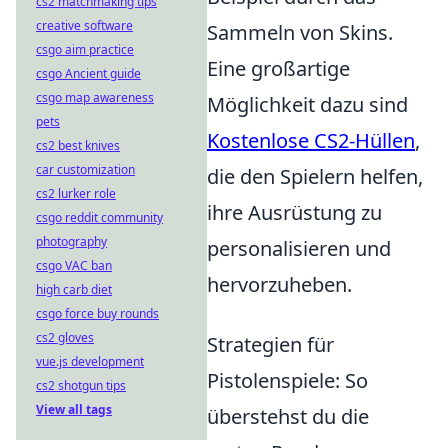
cs2 matchmaking tips
creative software
Sammeln von Skins.
csgo aim practice
Eine großartige
csgo Ancient guide
csgo map awareness
Möglichkeit dazu sind
pets
Kostenlose CS2-Hüllen
,
cs2 best knives
car customization
die den Spielern helfen,
cs2 lurker role
ihre Ausrüstung zu
csgo reddit community
photography
personalisieren und
csgo VAC ban
hervorzuheben.
high carb diet
csgo force buy rounds
cs2 gloves
Strategien für
vue.js development
Pistolenspiele: So
cs2 shotgun tips
View all tags
überstehst du die