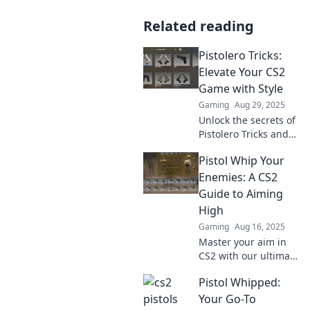
Related reading
Pistolero Tricks:
Elevate Your CS2
Game with Style
Gaming
Aug 29, 2025
Unlock the secrets of
Pistolero Tricks and
level up your CS2
Pistol Whip Your
gameplay with style!
Discover elite
Enemies: A CS2
strategies for
Guide to Aiming
ultimate success!
High
Gaming
Aug 16, 2025
Master your aim in
CS2 with our ultimate
guide! Learn pro tips
Pistol Whipped:
to pistol whip your
enemies and
Your Go-To