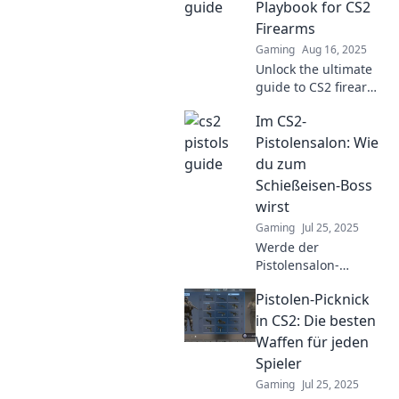
dominate the game
Playbook for CS2
like a champion.
Firearms
Gaming
Aug 16, 2025
Unlock the ultimate
guide to CS2 firearms
with Pistol Whipped
Im CS2-
—your essential
playbook for
Pistolensalon: Wie
mastering every
du zum
weapon in the game!
Schießeisen-Boss
wirst
Gaming
Jul 25, 2025
Werde der
Pistolensalon-
Champion in CS2!
Pistolen-Picknick
Entdecke Tipps,
Tricks und
in CS2: Die besten
Strategien, um deine
Waffen für jeden
Skills zu verbessern
Spieler
und den Sieg zu
Gaming
Jul 25, 2025
sichern!