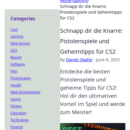
Home
›
Gaming
›
Schnapp dir die Knarre:
Pistolenspiele und Geheimtipps
für CS2
Categories
Schnapp dir die Knarre:
Cars
Gaming
Pistolenspiele und
Web Design
Geheimtipps für CS2
SEO
Beauty
By
Daniel Okafor
·
June 8, 2025
Software
Entdecke die besten
Pets
Photography
Pistolenspiele und
Health
geheime Tipps für CS2!
Web Development
Hol dir den ultimativen
Sports
Vorteil im Spiel und werde
Fitness
zum Meister!
Education
Technology
Finance