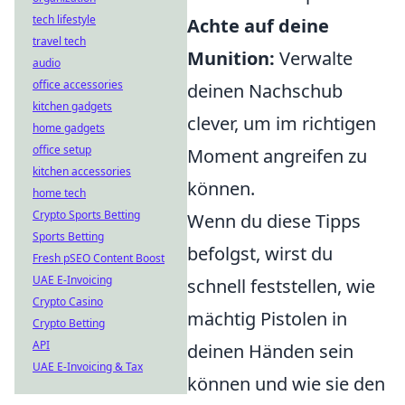
tech lifestyle
Achte auf deine
travel tech
Munition:
Verwalte
audio
office accessories
deinen Nachschub
kitchen gadgets
clever, um im richtigen
home gadgets
office setup
Moment angreifen zu
kitchen accessories
können.
home tech
Crypto Sports Betting
Wenn du diese Tipps
Sports Betting
befolgst, wirst du
Fresh pSEO Content Boost
UAE E-Invoicing
schnell feststellen, wie
Crypto Casino
mächtig Pistolen in
Crypto Betting
API
deinen Händen sein
UAE E-Invoicing & Tax
können und wie sie den