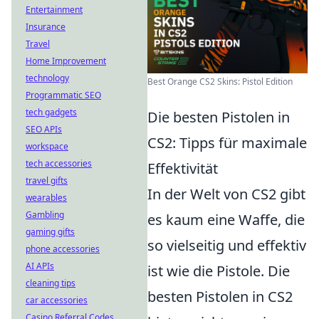
Entertainment
Insurance
Travel
Home Improvement
technology
Best Orange CS2 Skins: Pistol Edition
Programmatic SEO
tech gadgets
Die besten Pistolen in
SEO APIs
CS2: Tipps für maximale
workspace
tech accessories
Effektivität
travel gifts
In der Welt von CS2 gibt
wearables
Gambling
es kaum eine Waffe, die
gaming gifts
so vielseitig und effektiv
phone accessories
AI APIs
ist wie die Pistole. Die
cleaning tips
besten Pistolen in CS2
car accessories
Casino Referral Codes