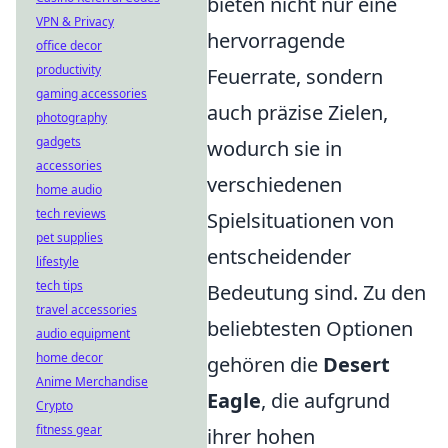
bieten nicht nur eine
VPN & Privacy
hervorragende
office decor
productivity
Feuerrate, sondern
gaming accessories
auch präzise Zielen,
photography
gadgets
wodurch sie in
accessories
verschiedenen
home audio
tech reviews
Spielsituationen von
pet supplies
entscheidender
lifestyle
tech tips
Bedeutung sind. Zu den
travel accessories
beliebtesten Optionen
audio equipment
home decor
gehören die
Desert
Anime Merchandise
Eagle
, die aufgrund
Crypto
fitness gear
ihrer hohen