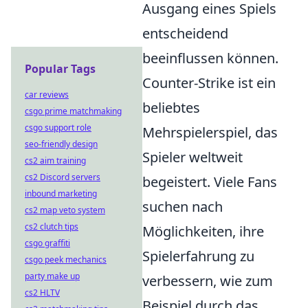
Ausgang eines Spiels
entscheidend
beeinflussen können.
Popular Tags
Counter-Strike ist ein
car reviews
beliebtes
csgo prime matchmaking
csgo support role
Mehrspielerspiel, das
seo-friendly design
Spieler weltweit
cs2 aim training
cs2 Discord servers
begeistert. Viele Fans
inbound marketing
suchen nach
cs2 map veto system
cs2 clutch tips
Möglichkeiten, ihre
csgo graffiti
Spielerfahrung zu
csgo peek mechanics
party make up
verbessern, wie zum
cs2 HLTV
Beispiel durch das