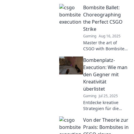
Bombsite Ballet:
Choreographing
the Perfect CSGO
Strike
Gaming
Aug 16, 2025
Master the art of
CSGO with Bombsite
Ballet! Discover
Bombenplatz-
strategies for a
flawless strike and
Execution: Wie man
elevate your gameplay
den Gegner mit
to the next level.
Kreativität
überlistet
Gaming
Jul 25, 2025
Entdecke kreative
Strategien für die
Bombenplatz-
Von der Theorie zur
Execution und
überliste deine
Praxis: Bombsites in
Gegner im Spiel!