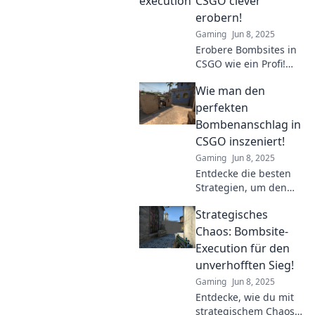
CSGO clever
Tipps, Tricks und mehr
erobern!
warten auf dich!
Gaming
Jun 8, 2025
Erobere Bombsites in
CSGO wie ein Profi!
Entdecke die besten
Wie man den
Strategien und Tipps
von der Theorie zur
perfekten
Praxis für siegreiche
Bombenanschlag in
Matches.
CSGO inszeniert!
Gaming
Jun 8, 2025
Entdecke die besten
Strategien, um den
perfekten
Strategisches
Bombenanschlag in
CSGO zu inszenieren
Chaos: Bombsite-
und deine Gegner zu
Execution für den
überlisten!
unverhofften Sieg!
Gaming
Jun 8, 2025
Entdecke, wie du mit
strategischem Chaos