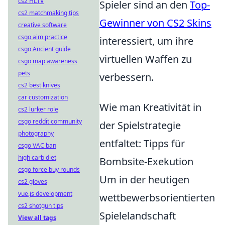
cs2 HLTV
Spieler sind an den
Top-
cs2 matchmaking tips
Gewinner von CS2 Skins
creative software
csgo aim practice
interessiert, um ihre
csgo Ancient guide
virtuellen Waffen zu
csgo map awareness
pets
verbessern.
cs2 best knives
car customization
Wie man Kreativität in
cs2 lurker role
csgo reddit community
der Spielstrategie
photography
entfaltet: Tipps für
csgo VAC ban
high carb diet
Bombsite-Exekution
csgo force buy rounds
Um in der heutigen
cs2 gloves
vue.js development
wettbewerbsorientierten
cs2 shotgun tips
Spielelandschaft
View all tags