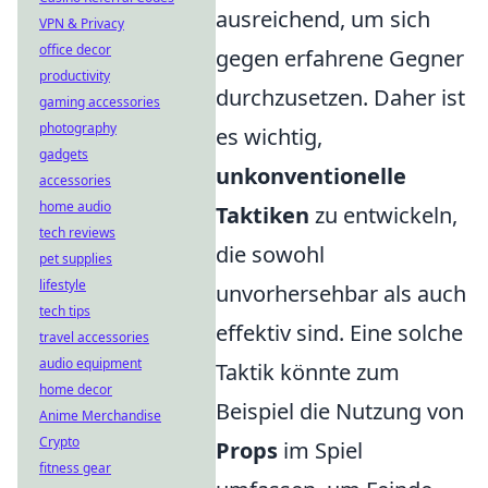
ausreichend, um sich
VPN & Privacy
office decor
gegen erfahrene Gegner
productivity
durchzusetzen. Daher ist
gaming accessories
photography
es wichtig,
gadgets
unkonventionelle
accessories
home audio
Taktiken
zu entwickeln,
tech reviews
die sowohl
pet supplies
lifestyle
unvorhersehbar als auch
tech tips
effektiv sind. Eine solche
travel accessories
audio equipment
Taktik könnte zum
home decor
Beispiel die Nutzung von
Anime Merchandise
Crypto
Props
im Spiel
fitness gear