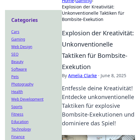
Home
›
Gaming
›
Explosion der Kreativität:
Unkonventionelle Taktiken für
Bombsite-Exekution
Categories
Explosion der Kreativität:
Cars
Gaming
Unkonventionelle
Web Design
Taktiken für Bombsite-
SEO
Beauty
Exekution
Software
By
Amelia Clarke
·
June 8, 2025
Pets
Photography
Entfessle deine Kreativität!
Health
Entdecke unkonventionelle
Web Development
Taktiken für explosive
Sports
Bombsite-Exekutionen und
Fitness
Education
dominiere das Spiel!
Technology
Finance