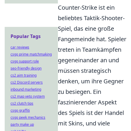
Counter-Strike ist ein
beliebtes Taktik-Shooter-
Spiel, das eine große
Popular Tags
Fangemeinde hat. Spieler
car reviews
treten in Teamkämpfen
csgo prime matchmaking
gegeneinander an und
csgo support role
seo-friendly design
müssen strategisch
cs2 aim training
denken, um ihre Gegner
cs2 Discord servers
inbound marketing
zu besiegen. Ein
cs2 map veto system
faszinierender Aspekt
cs2 clutch tips
csgo graffiti
des Spiels ist der Handel
csgo peek mechanics
mit Skins, und viele
party make up