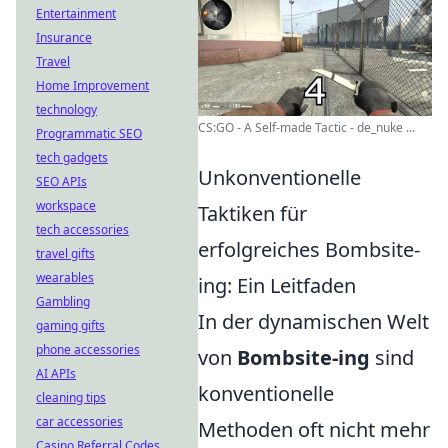
Entertainment
Insurance
Travel
Home Improvement
technology
CS:GO - A Self-made Tactic - de_nuke ...
Programmatic SEO
tech gadgets
Unkonventionelle
SEO APIs
workspace
Taktiken für
tech accessories
erfolgreiches Bombsite-
travel gifts
wearables
ing: Ein Leitfaden
Gambling
In der dynamischen Welt
gaming gifts
phone accessories
von
Bombsite-ing
sind
AI APIs
konventionelle
cleaning tips
car accessories
Methoden oft nicht mehr
Casino Referral Codes