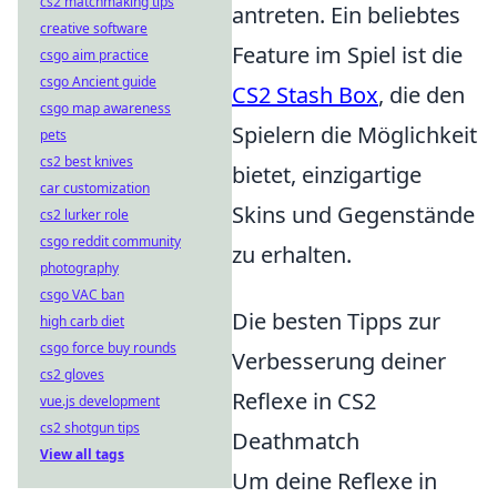
cs2 matchmaking tips
antreten. Ein beliebtes
creative software
Feature im Spiel ist die
csgo aim practice
csgo Ancient guide
CS2 Stash Box
, die den
csgo map awareness
Spielern die Möglichkeit
pets
cs2 best knives
bietet, einzigartige
car customization
Skins und Gegenstände
cs2 lurker role
csgo reddit community
zu erhalten.
photography
csgo VAC ban
Die besten Tipps zur
high carb diet
csgo force buy rounds
Verbesserung deiner
cs2 gloves
Reflexe in CS2
vue.js development
cs2 shotgun tips
Deathmatch
View all tags
Um deine Reflexe in