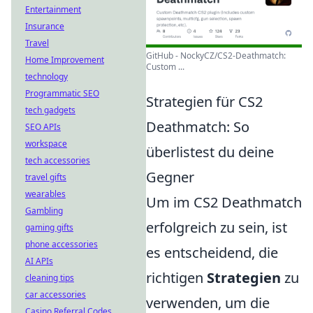
Entertainment
Insurance
Travel
GitHub - NockyCZ/CS2-Deathmatch:
Home Improvement
Custom ...
technology
Programmatic SEO
Strategien für CS2
tech gadgets
Deathmatch: So
SEO APIs
workspace
überlistest du deine
tech accessories
Gegner
travel gifts
wearables
Um im CS2 Deathmatch
Gambling
erfolgreich zu sein, ist
gaming gifts
phone accessories
es entscheidend, die
AI APIs
richtigen
Strategien
zu
cleaning tips
car accessories
verwenden, um die
Casino Referral Codes