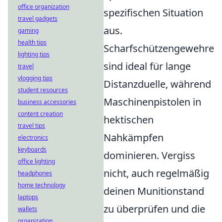
office organization
spezifischen Situation
travel gadgets
aus.
gaming
health tips
Scharfschützengewehre
lighting tips
sind ideal für lange
travel
vlogging tips
Distanzduelle, während
student resources
Maschinenpistolen in
business accessories
content creation
hektischen
travel tips
Nahkämpfen
electronics
keyboards
dominieren. Vergiss
office lighting
nicht, auch regelmäßig
headphones
home technology
deinen Munitionstand
laptops
zu überprüfen und die
wallets
organization