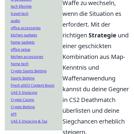
Waffe zu wechseln,
tech lifestyle
wenn die Situation es
travel tech
audio
erfordert. Mit der
office accessories
richtigen
Strategie
und
kitchen gadgets
home gadgets
einer geschickten
office setup
Kombination aus Map-
kitchen accessories
home tech
Kenntnis und
Crypto Sports Betting
Waffenanwendung
Sports Betting
Fresh pSEO Content Boost
kannst du deine Gegner
UAE E-Invoicing
in CS2 Deathmatch
Crypto Casino
Crypto Betting
überlisten und deine
API
Siegchancen erheblich
UAE E-Invoicing & Tax
steigern.