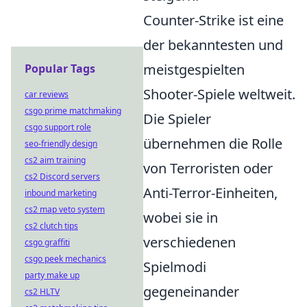
Counter-Strike ist eine
der bekanntesten und
meistgespielten
Popular Tags
Shooter-Spiele weltweit.
car reviews
csgo prime matchmaking
Die Spieler
csgo support role
übernehmen die Rolle
seo-friendly design
cs2 aim training
von Terroristen oder
cs2 Discord servers
Anti-Terror-Einheiten,
inbound marketing
cs2 map veto system
wobei sie in
cs2 clutch tips
verschiedenen
csgo graffiti
csgo peek mechanics
Spielmodi
party make up
gegeneinander
cs2 HLTV