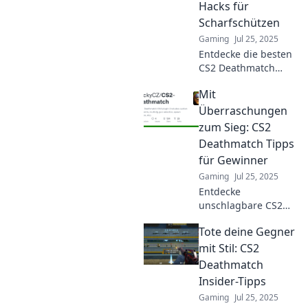
Hacks für
Scharfschützen
Gaming
Jul 25, 2025
Entdecke die besten
CS2 Deathmatch
Hacks für
Mit
Scharfschützen!
Verständliche Tipps
Überraschungen
und Tricks, um
zum Sieg: CS2
blitzschnell zum
Deathmatch Tipps
Meister zu werden!
für Gewinner
Gaming
Jul 25, 2025
Entdecke
unschlagbare CS2
Deathmatch Tipps!
Tote deine Gegner
Mit Überraschungen
zum Sieg – werde
mit Stil: CS2
zum Gewinner und
Deathmatch
überliste deine
Insider-Tipps
Gegner im Spiel!
Gaming
Jul 25, 2025