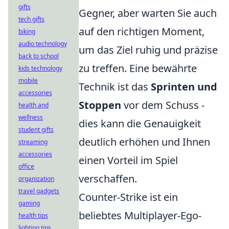
gifts
Gegner, aber warten Sie auch
tech gifts
auf den richtigen Moment,
biking
audio technology
um das Ziel ruhig und präzise
back to school
zu treffen. Eine bewährte
kids technology
mobile
Technik ist das
Sprinten und
accessories
Stoppen
vor dem Schuss -
health and
wellness
dies kann die Genauigkeit
student gifts
deutlich erhöhen und Ihnen
streaming
accessories
einen Vorteil im Spiel
office
verschaffen.
organization
travel gadgets
Counter-Strike ist ein
gaming
beliebtes Multiplayer-Ego-
health tips
lighting tips