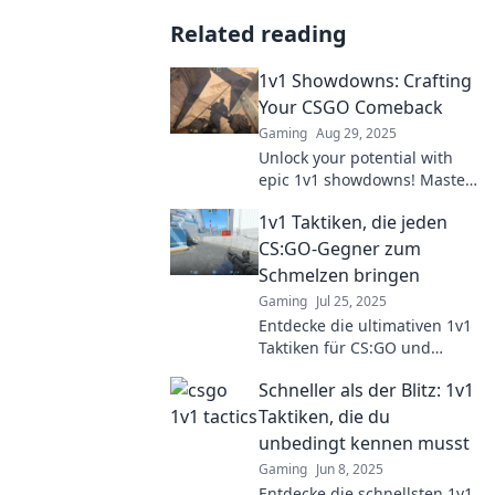
Related reading
1v1 Showdowns: Crafting
Your CSGO Comeback
Gaming
Aug 29, 2025
Unlock your potential with
epic 1v1 showdowns! Master
strategies and tips to make
1v1 Taktiken, die jeden
your CSGO comeback
unforgettable. Join the battle
CS:GO-Gegner zum
now!
Schmelzen bringen
Gaming
Jul 25, 2025
Entdecke die ultimativen 1v1
Taktiken für CS:GO und
bringe jeden Gegner zum
Schneller als der Blitz: 1v1
Schmelzen. Werde zum
Meister der Eins-gegen-Eins-
Taktiken, die du
Duelle!
unbedingt kennen musst
Gaming
Jun 8, 2025
Entdecke die schnellsten 1v1