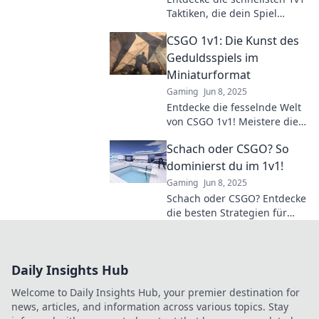
Taktiken, die dein Spiel
revolutionieren! Werde zum
CSGO 1v1: Die Kunst des
Meister und lasse deine
Gegner im Staub stehen!
Geduldsspiels im
Miniaturformat
Gaming
Jun 8, 2025
Entdecke die fesselnde Welt
von CSGO 1v1! Meistere die
Kunst des Geduldsspiels und
Schach oder CSGO? So
erlebe spannende Kämpfe
im Miniaturformat.
dominierst du im 1v1!
Gaming
Jun 8, 2025
Schach oder CSGO? Entdecke
die besten Strategien für
1v1-Duellen und dominiere
deine Gegner! Lies jetzt rein!
Daily Insights Hub
Welcome to Daily Insights Hub, your premier destination for
news, articles, and information across various topics. Stay