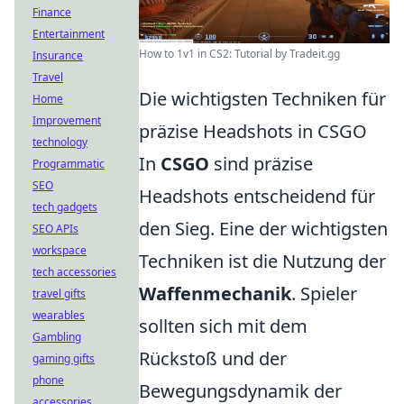
Finance
Entertainment
How to 1v1 in CS2: Tutorial by Tradeit.gg
Insurance
Travel
Die wichtigsten Techniken für
Home
Improvement
präzise Headshots in CSGO
technology
In
CSGO
sind präzise
Programmatic
SEO
Headshots entscheidend für
tech gadgets
den Sieg. Eine der wichtigsten
SEO APIs
workspace
Techniken ist die Nutzung der
tech accessories
Waffenmechanik
. Spieler
travel gifts
wearables
sollten sich mit dem
Gambling
Rückstoß und der
gaming gifts
phone
Bewegungsdynamik der
accessories