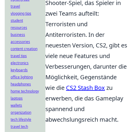
Shooter-Spiel, das Spieler in
travel
zwei Teams aufteilt:
vlogging tips
student
Terroristen und
resources
Antiterroristen. In der
business
accessories
neuesten Version, CS2, gibt es
content creation
viele neue Features und
travel tips
electronics
Verbesserungen, darunter die
keyboards
Möglichkeit, Gegenstände
office lighting
headphones
wie die
CS2 Stash Box
zu
home technology
erwerben, die das Gameplay
laptops
wallets
spannend und
organization
abwechslungsreich macht.
tech lifestyle
travel tech