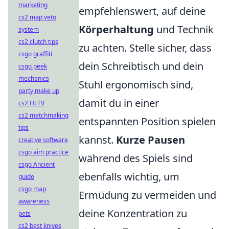
marketing
empfehlenswert, auf deine
cs2 map veto
Körperhaltung
und Technik
system
cs2 clutch tips
zu achten. Stelle sicher, dass
csgo graffiti
dein Schreibtisch und dein
csgo peek
mechanics
Stuhl ergonomisch sind,
party make up
damit du in einer
cs2 HLTV
cs2 matchmaking
entspannten Position spielen
tips
kannst.
Kurze Pausen
creative software
csgo aim practice
während des Spiels sind
csgo Ancient
ebenfalls wichtig, um
guide
csgo map
Ermüdung zu vermeiden und
awareness
deine Konzentration zu
pets
cs2 best knives