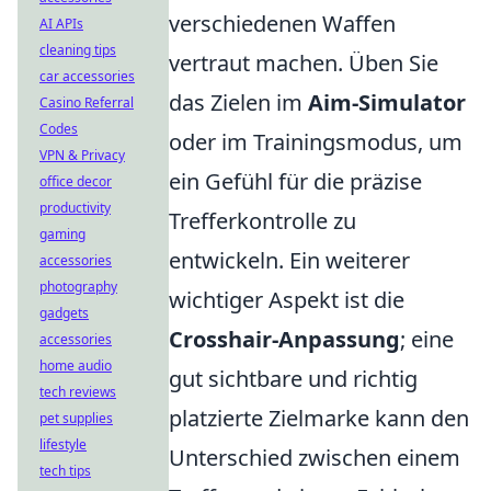
verschiedenen Waffen
AI APIs
cleaning tips
vertraut machen. Üben Sie
car accessories
das Zielen im
Aim-Simulator
Casino Referral
Codes
oder im Trainingsmodus, um
VPN & Privacy
ein Gefühl für die präzise
office decor
productivity
Trefferkontrolle zu
gaming
entwickeln. Ein weiterer
accessories
photography
wichtiger Aspekt ist die
gadgets
Crosshair-Anpassung
; eine
accessories
home audio
gut sichtbare und richtig
tech reviews
platzierte Zielmarke kann den
pet supplies
lifestyle
Unterschied zwischen einem
tech tips