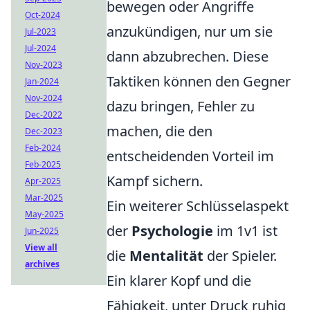
bewegen oder Angriffe
Oct-2024
anzukündigen, nur um sie
Jul-2023
Jul-2024
dann abzubrechen. Diese
Nov-2023
Taktiken können den Gegner
Jan-2024
Nov-2024
dazu bringen, Fehler zu
Dec-2022
machen, die den
Dec-2023
Feb-2024
entscheidenden Vorteil im
Feb-2025
Kampf sichern.
Apr-2025
Mar-2025
Ein weiterer Schlüsselaspekt
May-2025
der
Psychologie
im 1v1 ist
Jun-2025
View all
die
Mentalität
der Spieler.
archives
Ein klarer Kopf und die
Fähigkeit, unter Druck ruhig