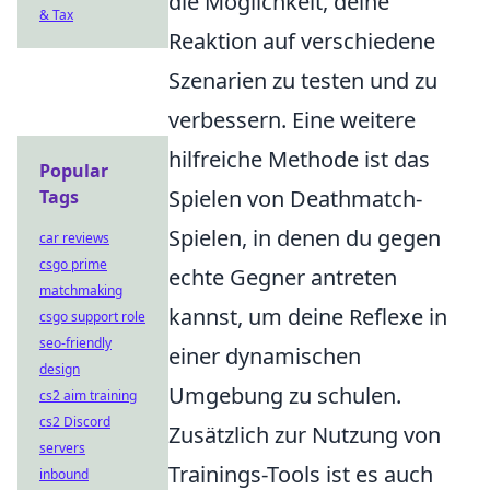
die Möglichkeit, deine
& Tax
Reaktion auf verschiedene
Szenarien zu testen und zu
verbessern. Eine weitere
hilfreiche Methode ist das
Popular
Spielen von Deathmatch-
Tags
Spielen, in denen du gegen
car reviews
csgo prime
echte Gegner antreten
matchmaking
kannst, um deine Reflexe in
csgo support role
seo-friendly
einer dynamischen
design
Umgebung zu schulen.
cs2 aim training
cs2 Discord
Zusätzlich zur Nutzung von
servers
Trainings-Tools ist es auch
inbound