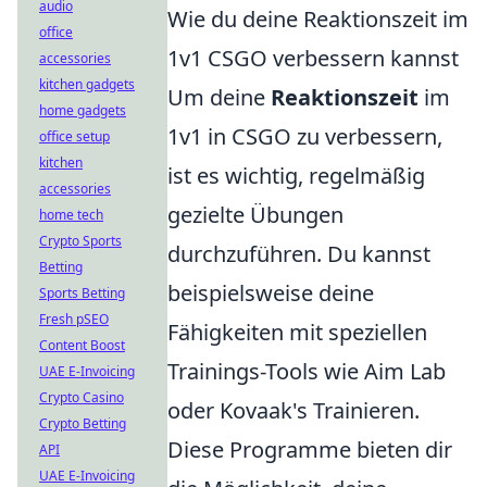
audio
Wie du deine Reaktionszeit im
office
1v1 CSGO verbessern kannst
accessories
kitchen gadgets
Um deine
Reaktionszeit
im
home gadgets
1v1 in CSGO zu verbessern,
office setup
kitchen
ist es wichtig, regelmäßig
accessories
gezielte Übungen
home tech
Crypto Sports
durchzuführen. Du kannst
Betting
beispielsweise deine
Sports Betting
Fresh pSEO
Fähigkeiten mit speziellen
Content Boost
Trainings-Tools wie Aim Lab
UAE E-Invoicing
Crypto Casino
oder Kovaak's Trainieren.
Crypto Betting
Diese Programme bieten dir
API
UAE E-Invoicing