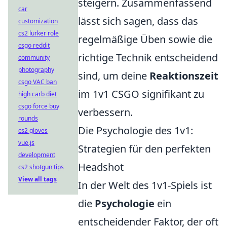
steigern. Zusammenfassend
car
lässt sich sagen, dass das
customization
cs2 lurker role
regelmäßige Üben sowie die
csgo reddit
richtige Technik entscheidend
community
photography
sind, um deine
Reaktionszeit
csgo VAC ban
im 1v1 CSGO signifikant zu
high carb diet
csgo force buy
verbessern.
rounds
Die Psychologie des 1v1:
cs2 gloves
vue.js
Strategien für den perfekten
development
Headshot
cs2 shotgun tips
View all tags
In der Welt des 1v1-Spiels ist
die
Psychologie
ein
entscheidender Faktor, der oft