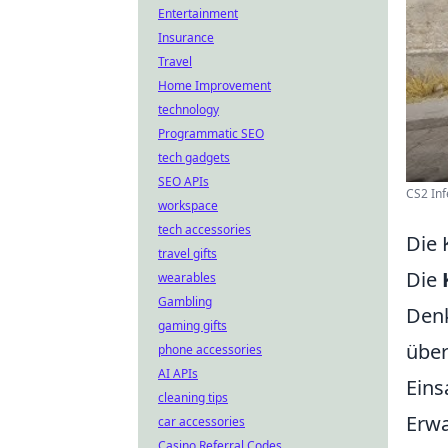
Entertainment
Insurance
Travel
Home Improvement
technology
Programmatic SEO
tech gadgets
SEO APIs
CS2 Inf
workspace
tech accessories
Die 
travel gifts
Die
wearables
Gambling
Denk
gaming gifts
über
phone accessories
AI APIs
Eins
cleaning tips
Erwa
car accessories
Casino Referral Codes