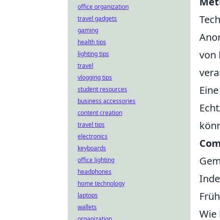
Met
office organization
Tech
travel gadgets
gaming
Anom
health tips
von
lighting tips
travel
vera
vlogging tips
Eine
student resources
business accessories
Echt
content creation
kön
travel tips
electronics
Com
keyboards
Geme
office lighting
headphones
Inde
home technology
Früh
laptops
wallets
Wie 
organization