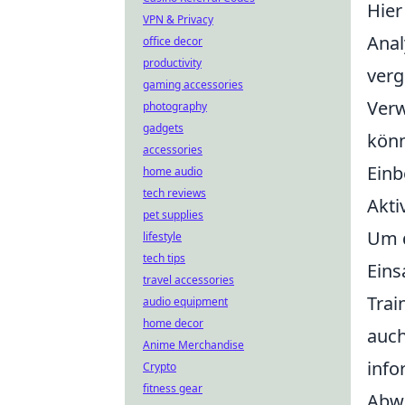
Hier
VPN & Privacy
Anal
office decor
productivity
verg
gaming accessories
Verw
photography
gadgets
könn
accessories
Einb
home audio
tech reviews
Akti
pet supplies
Um 
lifestyle
tech tips
Eins
travel accessories
Trai
audio equipment
home decor
auch
Anime Merchandise
info
Crypto
fitness gear
Abwe