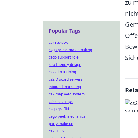
zu m
nich
Geme
Popular Tags
Öffe
car reviews
Bewu
csgo prime matchmaking
Sich
csgo support role
seo-friendly design
cs2 aim training
cs2 Discord servers
inbound marketing
Rel
cs2 map veto system
cs2 clutch tips
csgo graffiti
csgo peek mechanics
party make up
cs2 HLTV