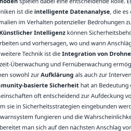
hoden
spielen dabei eine entscheidende Rolle. E
niken ist die
intelligente Datenanalyse
, die e
alien im Verhalten potenzieller Bedrohungen zu 
Künstlicher Intelligenz
können Sicherheitsbe
rbeiten und vorhersagen, wo und wann Anschläg
 weitere Technik ist die
Integration von Drohn
zeit-Überwachung und Fernüberwachung ermögli
nen sowohl zur
Aufklärung
als auch zur Interve
munity-basierte Sicherheit
hat an Bedeutung 
inschaften oft entscheidend zur Aufdeckung von
m sie in Sicherheitsstrategien eingebunden werd
warnsystem fungieren und die Wahrscheinlichkeit
bereitet man sich auf den nächsten Anschlag vor?