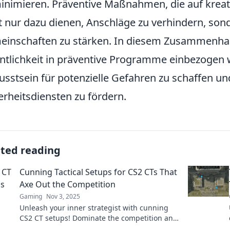
inimieren. Präventive Maßnahmen, die auf kreat
t nur dazu dienen, Anschläge zu verhindern, son
inschaften zu stärken. In diesem Zusammenhang 
ntlichkeit in präventive Programme einbezogen 
sstsein für potenzielle Gefahren zu schaffen u
erheitsdiensten zu fördern.
ated reading
Cunning Tactical Setups for CS2 CTs That
Axe Out the Competition
Gaming
Nov 3, 2025
Unleash your inner strategist with cunning
CS2 CT setups! Dominate the competition and
secure victory with our game-changing