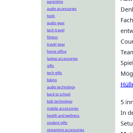
parenting
Denk
audio accessories
tools
Fach
audio gear
entw
tech travel
fitness
Coun
travel gear
Team
home office
laptop accessories
Spie
gifts
Mögl
tech gifts
biking
Hüll
audio technology
back to school
5 in
kids technology
mobile accessories
In d
health and wellness
Setu
student gifts
streaming accessories