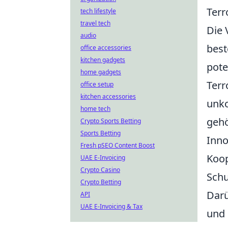
Ter
tech lifestyle
travel tech
Die 
audio
best
office accessories
kitchen gadgets
pote
home gadgets
Terr
office setup
kitchen accessories
unko
home tech
gehö
Crypto Sports Betting
Sports Betting
Inno
Fresh pSEO Content Boost
Koop
UAE E-Invoicing
Crypto Casino
Schu
Crypto Betting
Darü
API
UAE E-Invoicing & Tax
und 