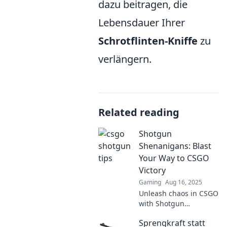
dazu beitragen, die
Lebensdauer Ihrer
Schrotflinten-Kniffe
zu
verlängern.
Related reading
Shotgun
Shenanigans: Blast
Your Way to CSGO
Victory
Gaming
Aug 16, 2025
Unleash chaos in CSGO
with Shotgun
Shenanigans! Discover
Sprengkraft statt
tips, tricks, and tactics