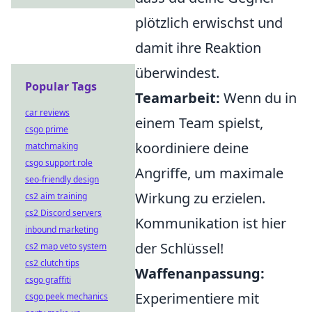
plötzlich erwischst und
damit ihre Reaktion
überwindest.
Popular Tags
Teamarbeit:
Wenn du in
car reviews
einem Team spielst,
csgo prime
koordiniere deine
matchmaking
csgo support role
Angriffe, um maximale
seo-friendly design
Wirkung zu erzielen.
cs2 aim training
cs2 Discord servers
Kommunikation ist hier
inbound marketing
der Schlüssel!
cs2 map veto system
cs2 clutch tips
Waffenanpassung:
csgo graffiti
Experimentiere mit
csgo peek mechanics