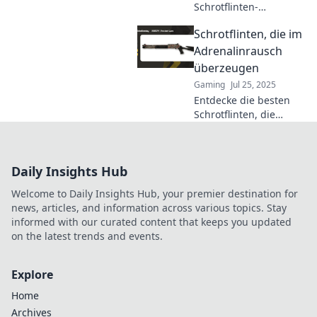
Schrotflinten-
Fähigkeiten! Werde
Schrotflinten, die im
vom Neuling zum
Experten mit unseren
Adrenalinrausch
ultimativen Tipps und
überzeugen
Tricks. Entdecke jetzt!
Gaming
Jul 25, 2025
Entdecke die besten
Schrotflinten, die
Adrenalinjunkies
begeistern! Erlebe
beeindruckende
Daily Insights Hub
Performance und
Action – jetzt
Welcome to Daily Insights Hub, your premier destination for
informieren!
news, articles, and information across various topics. Stay
informed with our curated content that keeps you updated
on the latest trends and events.
Explore
Home
Archives