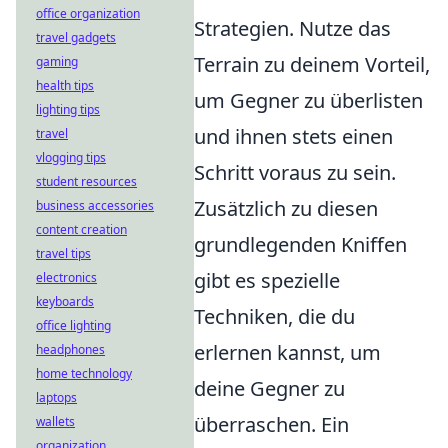
office organization
Strategien. Nutze das
travel gadgets
Terrain zu deinem Vorteil,
gaming
health tips
um Gegner zu überlisten
lighting tips
und ihnen stets einen
travel
vlogging tips
Schritt voraus zu sein.
student resources
Zusätzlich zu diesen
business accessories
content creation
grundlegenden Kniffen
travel tips
gibt es spezielle
electronics
keyboards
Techniken, die du
office lighting
erlernen kannst, um
headphones
home technology
deine Gegner zu
laptops
überraschen. Ein
wallets
organization