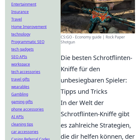
Entertainment
Insurance
Travel
Home Improvement
technology
CS:GO - Economy guide | Rock Paper
Programmatic SEO
Shotgun
tech gadgets
Die besten Schrotflinten-
SEO APIs
workspace
Kniffe für den
tech accessories
unbesiegbaren Spieler:
travel gifts
wearables
Tipps und Tricks
Gambling
In der Welt der
gaming gifts
phone accessories
Schrotflinten-Kniffe gibt
AI APIs
es zahlreiche Strategien,
cleaning tips
car accessories
die dir helfen können, der
Casino Referral Codes