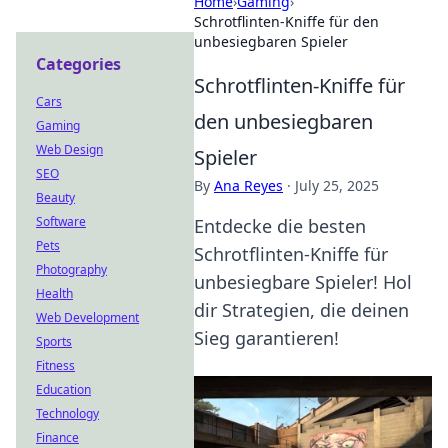
Home
›
Gaming
›
Schrotflinten-Kniffe für den
unbesiegbaren Spieler
Categories
Schrotflinten-Kniffe für
Cars
den unbesiegbaren
Gaming
Web Design
Spieler
SEO
By
Ana Reyes
·
July 25, 2025
Beauty
Software
Entdecke die besten
Pets
Schrotflinten-Kniffe für
Photography
unbesiegbare Spieler! Hol
Health
dir Strategien, die deinen
Web Development
Sieg garantieren!
Sports
Fitness
Education
Technology
Finance