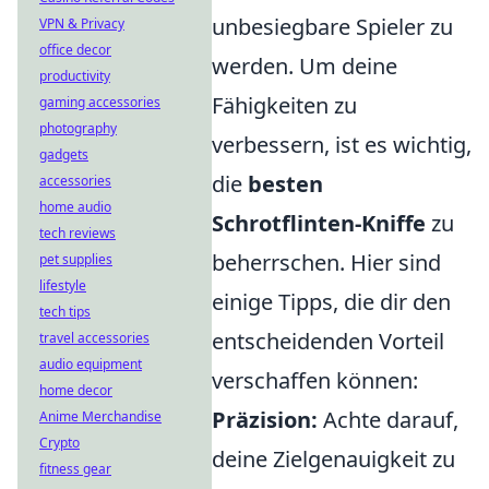
unbesiegbare Spieler zu
VPN & Privacy
office decor
werden. Um deine
productivity
Fähigkeiten zu
gaming accessories
photography
verbessern, ist es wichtig,
gadgets
die
besten
accessories
home audio
Schrotflinten-Kniffe
zu
tech reviews
beherrschen. Hier sind
pet supplies
lifestyle
einige Tipps, die dir den
tech tips
entscheidenden Vorteil
travel accessories
audio equipment
verschaffen können:
home decor
Präzision:
Achte darauf,
Anime Merchandise
Crypto
deine Zielgenauigkeit zu
fitness gear