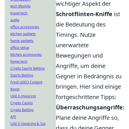
wichtiger Aspekt der
tech lifestyle
Schrotflinten-Kniffe
ist
travel tech
audio
die Bedeutung des
office accessories
Timings. Nutze
kitchen gadgets
home gadgets
unerwartete
office setup
Bewegungen und
kitchen accessories
home tech
Angriffe, um deine
Crypto Sports Betting
Gegner in Bedrängnis zu
Sports Betting
Fresh pSEO Content
bringen. Hier sind einige
Boost
fortgeschrittene Tipps:
UAE E-Invoicing
Crypto Casino
Überraschungsangriffe:
Crypto Betting
Plane deine Angriffe so,
API
UAE E-Invoicing & Tax
dass du deine Gegner