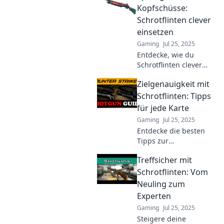
to dominate your
Kopfschüsse:
opponents and secure
Schrotflinten clever
victory!
einsetzen
Gaming
Jul 25, 2025
Entdecke, wie du
Schrotflinten clever
einsetzt! Tipps und
Zielgenauigkeit mit
Tricks für maximale
Sprengkraft ohne
Schrotflinten: Tipps
Kopfschüsse – das
für jede Karte
perfekte Rundum-
Gaming
Jul 25, 2025
Paket für Schützen!
Entdecke die besten
Tipps zur
Zielgenauigkeit mit
Treffsicher mit
Schrotflinten für jede
Karte! Werde zum
Schrotflinten: Vom
Meister und dominiere
Neuling zum
das Spiel!
Experten
Gaming
Jul 25, 2025
Steigere deine