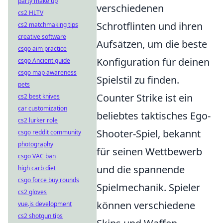
party make up
verschiedenen
cs2 HLTV
Schrotflinten und ihren
cs2 matchmaking tips
creative software
Aufsätzen, um die beste
csgo aim practice
Konfiguration für deinen
csgo Ancient guide
csgo map awareness
Spielstil zu finden.
pets
Counter Strike ist ein
cs2 best knives
car customization
beliebtes taktisches Ego-
cs2 lurker role
Shooter-Spiel, bekannt
csgo reddit community
photography
für seinen Wettbewerb
csgo VAC ban
und die spannende
high carb diet
csgo force buy rounds
Spielmechanik. Spieler
cs2 gloves
können verschiedene
vue.js development
cs2 shotgun tips