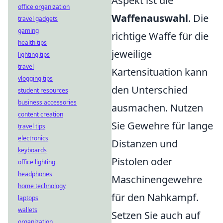
Aspekt ist die
office organization
Waffenauswahl
. Die
travel gadgets
gaming
richtige Waffe für die
health tips
jeweilige
lighting tips
travel
Kartensituation kann
vlogging tips
den Unterschied
student resources
business accessories
ausmachen. Nutzen
content creation
Sie Gewehre für lange
travel tips
electronics
Distanzen und
keyboards
Pistolen oder
office lighting
headphones
Maschinengewehre
home technology
für den Nahkampf.
laptops
wallets
Setzen Sie auch auf
organization