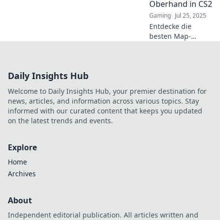
Oberhand in CS2
Gegner!
Gaming
Jul 25, 2025
Entdecke die
besten Map-
Strategien in CS2
und erobere das
Spiel! Hol dir
Daily Insights Hub
Tipps, um sofort
die Oberhand zu
Welcome to Daily Insights Hub, your premier destination for
gewinnen.
news, articles, and information across various topics. Stay
informed with our curated content that keeps you updated
on the latest trends and events.
Explore
Home
Archives
About
Independent editorial publication. All articles written and