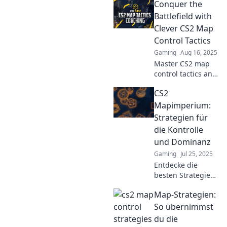
Conquer the
Outsmart your
opponents and
Battlefield with
dominate every
Clever CS2 Map
match like a pro!
Control Tactics
Gaming
Aug 16, 2025
Master CS2 map
control tactics and
dominate the
CS2
battlefield—
unleash your full
Mapimperium:
potential and
Strategien für
outsmart your
die Kontrolle
enemies now!
und Dominanz
Gaming
Jul 25, 2025
Entdecke die
besten Strategien
für Kontrolle und
Map-Strategien:
Dominanz in CS2.
Werde zum
So übernimmst
Kartenkönig und
du die
überliste deine