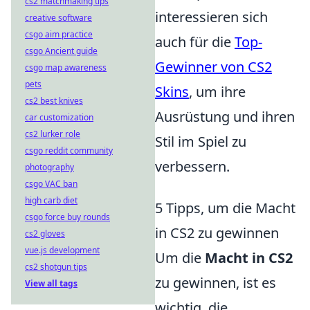
cs2 matchmaking tips
interessieren sich
creative software
csgo aim practice
auch für die
Top-
csgo Ancient guide
Gewinner von CS2
csgo map awareness
pets
Skins
, um ihre
cs2 best knives
Ausrüstung und ihren
car customization
cs2 lurker role
Stil im Spiel zu
csgo reddit community
verbessern.
photography
csgo VAC ban
high carb diet
5 Tipps, um die Macht
csgo force buy rounds
in CS2 zu gewinnen
cs2 gloves
vue.js development
Um die
Macht in CS2
cs2 shotgun tips
zu gewinnen, ist es
View all tags
wichtig, die