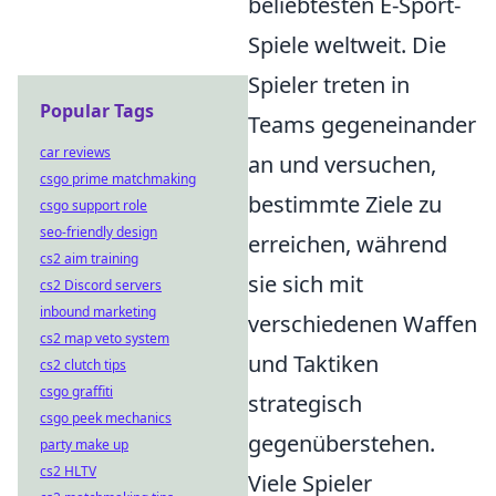
beliebtesten E-Sport-
Spiele weltweit. Die
Spieler treten in
Popular Tags
Teams gegeneinander
car reviews
an und versuchen,
csgo prime matchmaking
bestimmte Ziele zu
csgo support role
seo-friendly design
erreichen, während
cs2 aim training
sie sich mit
cs2 Discord servers
inbound marketing
verschiedenen Waffen
cs2 map veto system
und Taktiken
cs2 clutch tips
csgo graffiti
strategisch
csgo peek mechanics
gegenüberstehen.
party make up
cs2 HLTV
Viele Spieler