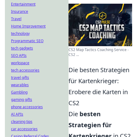
Entertainment
Insurance
Travel
Home Improvement
technology
Programmatic SEO
tech gadgets
CS2 Map Tactics Coaching Service -
CS2 ...
SEO APIs
workspace
Die besten Strategien
tech accessories
travel gifts
für Kartenkrieger:
wearables
Erobere die Karten in
Gambling
gaming gifts
CS2
phone accessories
Die
besten
AI APIs
cleaning tips
Strategien für
car accessories
Kartenkrieger
in CS2
Casino Referral Codes