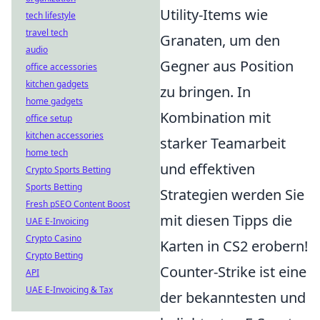
Utility-Items wie
tech lifestyle
travel tech
Granaten, um den
audio
Gegner aus Position
office accessories
kitchen gadgets
zu bringen. In
home gadgets
Kombination mit
office setup
kitchen accessories
starker Teamarbeit
home tech
und effektiven
Crypto Sports Betting
Sports Betting
Strategien werden Sie
Fresh pSEO Content Boost
mit diesen Tipps die
UAE E-Invoicing
Crypto Casino
Karten in CS2 erobern!
Crypto Betting
Counter-Strike ist eine
API
UAE E-Invoicing & Tax
der bekanntesten und