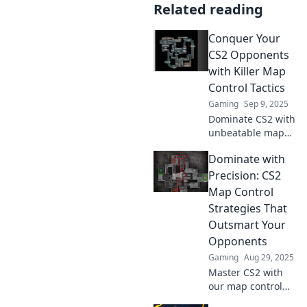
Related reading
Conquer Your
CS2 Opponents
with Killer Map
Control Tactics
Gaming
Sep 9, 2025
Dominate CS2 with
unbeatable map
control tactics!
Dominate with
Discover strategies
to outsmart your
Precision: CS2
opponents and
Map Control
elevate your
Strategies That
gameplay to the
Outsmart Your
next level.
Opponents
Gaming
Aug 29, 2025
Master CS2 with
our map control
strategies!