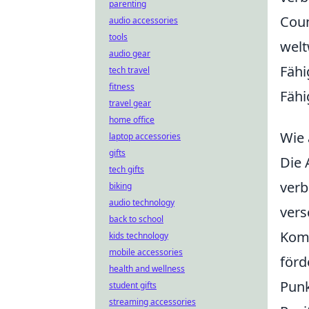
parenting
Coun
audio accessories
tools
welt
audio gear
Fähi
tech travel
fitness
Fähi
travel gear
home office
Wie 
laptop accessories
gifts
Die 
tech gifts
verb
biking
audio technology
vers
back to school
Komm
kids technology
mobile accessories
förd
health and wellness
Punk
student gifts
streaming accessories