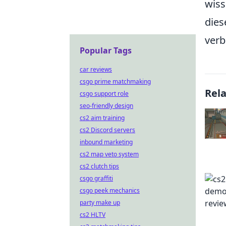
wiss
dies
verb
Popular Tags
car reviews
csgo prime matchmaking
Rel
csgo support role
seo-friendly design
cs2 aim training
cs2 Discord servers
inbound marketing
cs2 map veto system
cs2 clutch tips
csgo graffiti
csgo peek mechanics
party make up
cs2 HLTV