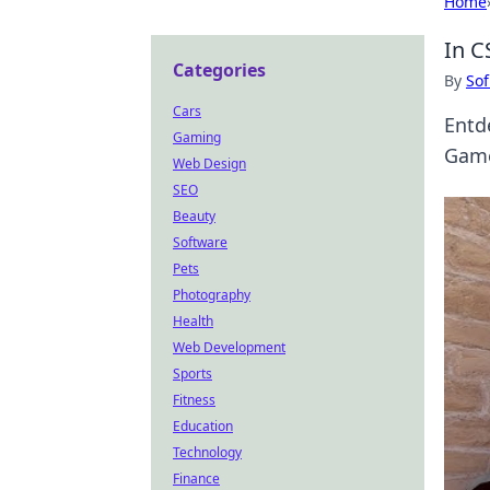
Home
In C
Categories
By
Sof
Cars
Entd
Gaming
Game
Web Design
SEO
Beauty
Software
Pets
Photography
Health
Web Development
Sports
Fitness
Education
Technology
Finance