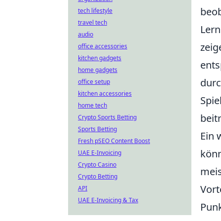
beob
tech lifestyle
travel tech
Lern
audio
zeig
office accessories
kitchen gadgets
ents
home gadgets
durc
office setup
kitchen accessories
Spie
home tech
beit
Crypto Sports Betting
Sports Betting
Ein 
Fresh pSEO Content Boost
könn
UAE E-Invoicing
Crypto Casino
meis
Crypto Betting
Vort
API
UAE E-Invoicing & Tax
Punk