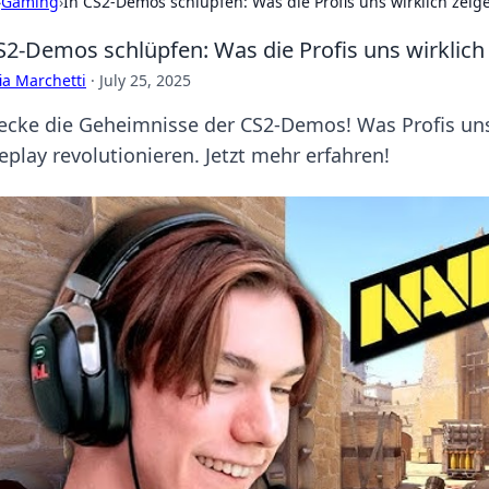
›
Gaming
›
In CS2-Demos schlüpfen: Was die Profis uns wirklich zeig
S2-Demos schlüpfen: Was die Profis uns wirklich
ia Marchetti
·
July 25, 2025
ecke die Geheimnisse der CS2-Demos! Was Profis uns 
play revolutionieren. Jetzt mehr erfahren!