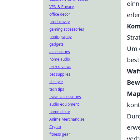
einn
VPN & Privacy
erle
office decor
productivity
Kom
gaming accessories
Stra
photography
gadgets
Um d
accessories
best
home audio
tech reviews
Waf
pet supplies
Bew
lifestyle
tech tips
Map
travel accessories
kont
audio equipment
home decor
Durc
Anime Merchandise
erwe
Crypto
fitness gear
verb