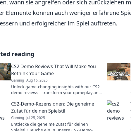
en, wann sie angreifen oder sich zurückziehen 
er Elemente können auch weniger erfahrene Spiel
essern und erfolgreicher im Spiel auftreten.
ated reading
CS2 Demo Reviews That Will Make You
Rethink Your Game
Gaming
Aug 16, 2025
Unlock game-changing insights with our CS2
demo reviews—transform your gameplay and
elevate your strategies today!
CS2-Demo-Rezensionen: Die geheime
Zutat für deinen Spielstil
Gaming
Jul 25, 2025
Entdecke die geheime Zutat für deinen
Spielstil! Tauche ein in unsere CS2-Demo-