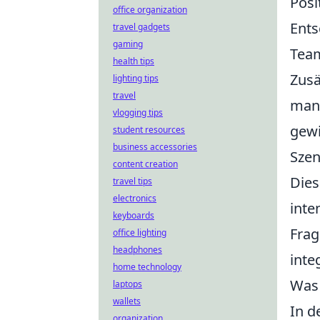
Posi
office organization
Ents
travel gadgets
gaming
Team
health tips
Zusä
lighting tips
travel
man 
vlogging tips
gewi
student resources
business accessories
Szen
content creation
Dies
travel tips
electronics
inte
keyboards
Frag
office lighting
headphones
inte
home technology
Was 
laptops
wallets
In d
organization