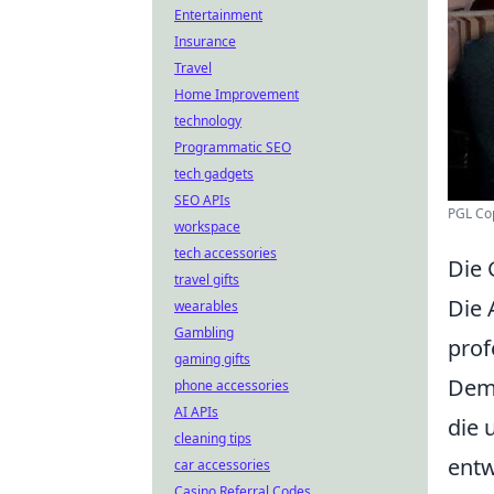
Entertainment
Insurance
Travel
Home Improvement
technology
Programmatic SEO
tech gadgets
SEO APIs
PGL Co
workspace
tech accessories
Die 
travel gifts
Die 
wearables
Gambling
prof
gaming gifts
Demo
phone accessories
AI APIs
die 
cleaning tips
entw
car accessories
Casino Referral Codes