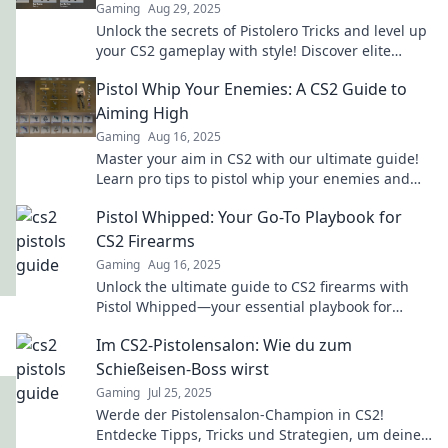
Gaming
Aug 29, 2025
Unlock the secrets of Pistolero Tricks and level up
your CS2 gameplay with style! Discover elite
strategies for ultimate success!
Pistol Whip Your Enemies: A CS2 Guide to
Aiming High
Gaming
Aug 16, 2025
Master your aim in CS2 with our ultimate guide!
Learn pro tips to pistol whip your enemies and
dominate the game like a champion.
Pistol Whipped: Your Go-To Playbook for
CS2 Firearms
Gaming
Aug 16, 2025
Unlock the ultimate guide to CS2 firearms with
Pistol Whipped—your essential playbook for
mastering every weapon in the game!
Im CS2-Pistolensalon: Wie du zum
Schießeisen-Boss wirst
Gaming
Jul 25, 2025
Werde der Pistolensalon-Champion in CS2!
Entdecke Tipps, Tricks und Strategien, um deine