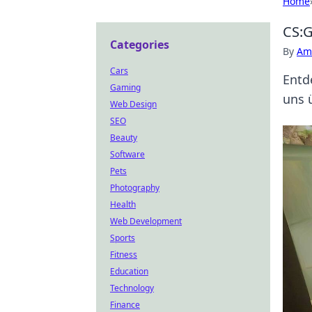
Home
CS:G
Categories
By
Ame
Cars
Entd
Gaming
uns 
Web Design
SEO
Beauty
Software
Pets
Photography
Health
Web Development
Sports
Fitness
Education
Technology
Finance