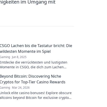
ähigkeiten im Umgang mit
CSGO Lachen bis die Tastatur bricht: Die
wildesten Momente im Spiel
Gaming
Jun 8, 2025
Entdecke die verrücktesten und lustigsten
Momente in CSGO, die dich zum Lachen
bringen! Bereit für die wildesten Gameplay-
Beyond Bitcoin: Discovering Niche
Momente?
Cryptos for Top-Tier Casino Rewards
Gaming
Mar 24, 2026
Unlock elite casino bonuses! Explore obscure
altcoins beyond Bitcoin for exclusive crypto
rewards.