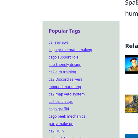
Spaß
humo
Popular Tags
car reviews
Rel
csgo prime matchmaking
csgo support role
seo-friendly design
cs2 aim training
cs2 Discord servers
inbound marketing
cs2 map veto system
cs2 clutch tips
csgo graffiti
csgo peek mechanics
party make up
cs2 HLTV