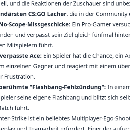
ell, und die Reaktionen der Zuschauer sind unbez
endärsten CS:GO Lacher
, die in der Community 
 No-Scope-Missgeschicke:
Ein Pro-Gamer versuch
anden und verpasst sein Ziel gleich fünfmal hinte
en Mitspielern führt.
verpasste Ace:
Ein Spieler hat die Chance, ein 
m einzelnen Gegner und reagiert mit einem übert
er Frustration.
 berühmte "Flashbang-Fehlzündung":
In einem
Spieler seine eigene Flashbang und blitzt sich sel
atch führt.
ter-Strike ist ein beliebtes Multiplayer-Ego-Shoo
play und Teamarbeit erfordert. Einer der aufre