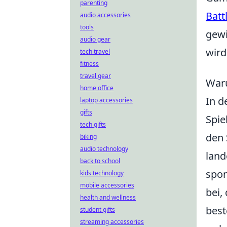
parenting
Batt
audio accessories
tools
gewi
audio gear
wird
tech travel
fitness
travel gear
Waru
home office
In d
laptop accessories
gifts
Spie
tech gifts
den 
biking
audio technology
land
back to school
spon
kids technology
mobile accessories
bei,
health and wellness
best
student gifts
streaming accessories