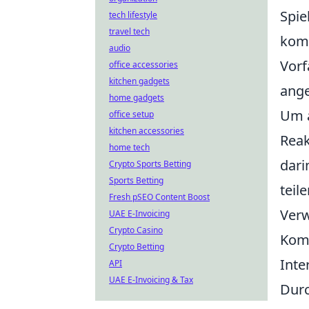
Spie
tech lifestyle
travel tech
komi
audio
Vorf
office accessories
kitchen gadgets
ang
home gadgets
Um 
office setup
kitchen accessories
Reak
home tech
dari
Crypto Sports Betting
Sports Betting
teile
Fresh pSEO Content Boost
Verw
UAE E-Invoicing
Crypto Casino
Komm
Crypto Betting
Inte
API
UAE E-Invoicing & Tax
Durc