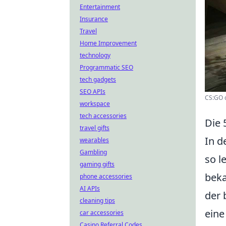
Entertainment
Insurance
Travel
Home Improvement
technology
Programmatic SEO
tech gadgets
SEO APIs
CS:GO c
workspace
tech accessories
Die 
travel gifts
In d
wearables
Gambling
so l
gaming gifts
beka
phone accessories
AI APIs
der 
cleaning tips
eine
car accessories
Casino Referral Codes