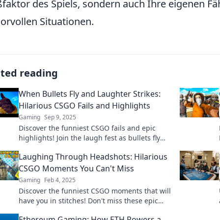
faktor des Spiels, sondern auch Ihre eigenen F
rvollen Situationen.
ated reading
When Bullets Fly and Laughter Strikes:
Hilarious CSGO Fails and Highlights
Gaming
Sep 9, 2025
Discover the funniest CSGO fails and epic
highlights! Join the laugh fest as bullets fly
and hilarity ensues in this action-packed
Laughing Through Headshots: Hilarious
adventure!
CSGO Moments You Can't Miss
Gaming
Feb 4, 2025
Discover the funniest CSGO moments that will
have you in stitches! Don't miss these epic
headshot highlights and laugh along with us.
Ethereum Gaming: How ETH Powers a