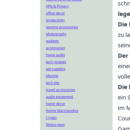
schn
VPN & Privacy
leg
office decor
productivity
Die
gaming accessories
zu l
photography
gadgets
sein
accessories
Der 
home audio
tech reviews
eine
pet supplies
voll
lifestyle
tech tips
Die
travel accessories
ein 
audio equipment
home decor
im M
Anime Merchandise
Coun
Crypto
fitness gear
Game