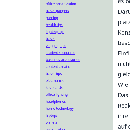
es b
office organization
Darü
travel gadgets
gaming
plat
health tips
Konz
lighting tips
travel
beso
vlogging tips
Einf
student resources
business accessories
nich
content creation
glei
travel tips
electronics
Wie 
keyboards
Das 
office lighting
headphones
Reak
home technology
ihre
laptops
wallets
auf 
organization