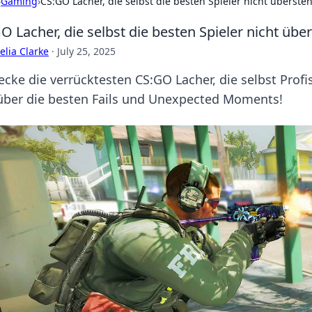
›
Gaming
›
CS:GO Lacher, die selbst die besten Spieler nicht überst
O Lacher, die selbst die besten Spieler nicht üb
lia Clarke
·
July 25, 2025
ecke die verrücktesten CS:GO Lacher, die selbst Prof
über die besten Fails und Unexpected Moments!