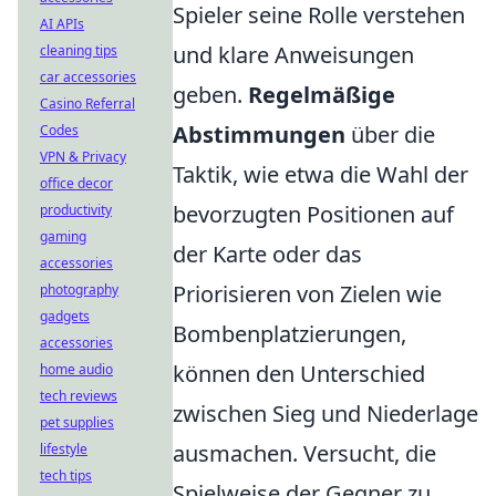
Spieler seine Rolle verstehen
AI APIs
und klare Anweisungen
cleaning tips
car accessories
geben.
Regelmäßige
Casino Referral
Abstimmungen
über die
Codes
VPN & Privacy
Taktik, wie etwa die Wahl der
office decor
bevorzugten Positionen auf
productivity
gaming
der Karte oder das
accessories
Priorisieren von Zielen wie
photography
gadgets
Bombenplatzierungen,
accessories
können den Unterschied
home audio
tech reviews
zwischen Sieg und Niederlage
pet supplies
ausmachen. Versucht, die
lifestyle
tech tips
Spielweise der Gegner zu