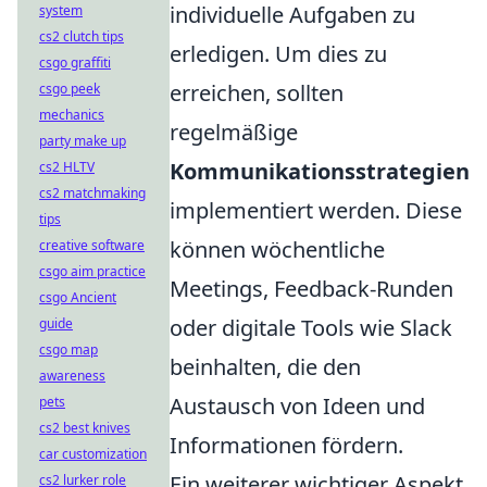
individuelle Aufgaben zu
system
cs2 clutch tips
erledigen. Um dies zu
csgo graffiti
erreichen, sollten
csgo peek
mechanics
regelmäßige
party make up
Kommunikationsstrategien
cs2 HLTV
cs2 matchmaking
implementiert werden. Diese
tips
können wöchentliche
creative software
csgo aim practice
Meetings, Feedback-Runden
csgo Ancient
oder digitale Tools wie Slack
guide
csgo map
beinhalten, die den
awareness
Austausch von Ideen und
pets
cs2 best knives
Informationen fördern.
car customization
Ein weiterer wichtiger Aspekt
cs2 lurker role