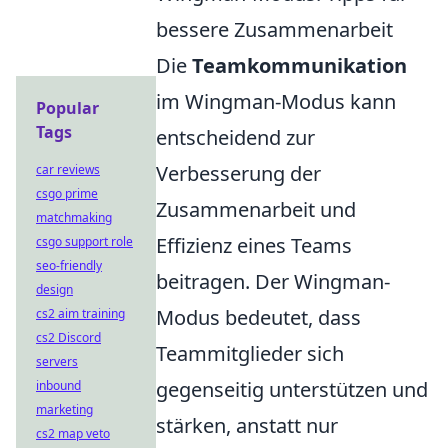
bessere Zusammenarbeit
Die
Teamkommunikation
im Wingman-Modus kann
Popular
Tags
entscheidend zur
Verbesserung der
car reviews
csgo prime
Zusammenarbeit und
matchmaking
Effizienz eines Teams
csgo support role
seo-friendly
beitragen. Der Wingman-
design
Modus bedeutet, dass
cs2 aim training
cs2 Discord
Teammitglieder sich
servers
gegenseitig unterstützen und
inbound
marketing
stärken, anstatt nur
cs2 map veto