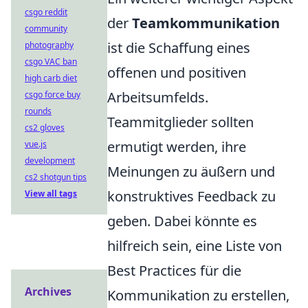
csgo reddit
der
Teamkommunikation
community
ist die Schaffung eines
photography
csgo VAC ban
offenen und positiven
high carb diet
Arbeitsumfelds.
csgo force buy
rounds
Teammitglieder sollten
cs2 gloves
ermutigt werden, ihre
vue.js
development
Meinungen zu äußern und
cs2 shotgun tips
konstruktives Feedback zu
View all tags
geben. Dabei könnte es
hilfreich sein, eine Liste von
Best Practices für die
Archives
Kommunikation zu erstellen,