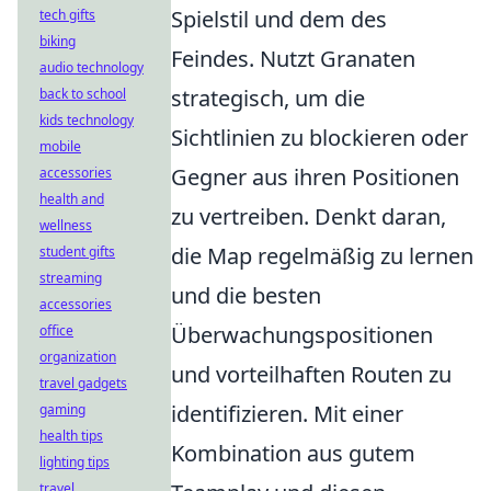
Spielstil und dem des
tech gifts
biking
Feindes. Nutzt Granaten
audio technology
strategisch, um die
back to school
kids technology
Sichtlinien zu blockieren oder
mobile
Gegner aus ihren Positionen
accessories
health and
zu vertreiben. Denkt daran,
wellness
die Map regelmäßig zu lernen
student gifts
streaming
und die besten
accessories
Überwachungspositionen
office
organization
und vorteilhaften Routen zu
travel gadgets
identifizieren. Mit einer
gaming
health tips
Kombination aus gutem
lighting tips
travel