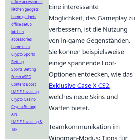
office accessories
Eine interessante
kitchen gadgets
Möglichkeit, das Gameplay zu
home gadgets
office setup
verbessern, ist die Nutzung
kitchen
von in-game Gegenständen.
accessories
home tech
Sie können beispielsweise
Crypto Sports
einige spannende Loot-
Betting
Sports Betting
Optionen entdecken, wie das
Fresh pSEO
Exklusive Case X CS2
,
Content Boost
UAE E-Invoicing
welches neue Skins und
Crypto Casino
Waffen bietet.
Crypto Betting
API
UAE E-Invoicing &
Teamkommunikation im
Tax
Wingman-Modus: Tipps für