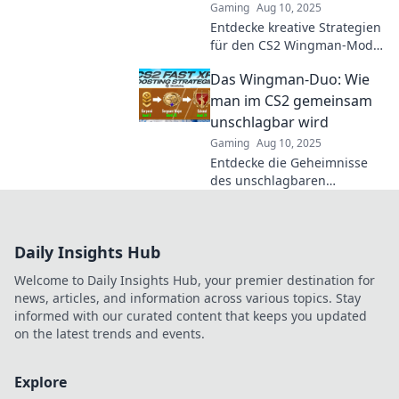
Gaming
Aug 10, 2025
Entdecke kreative Strategien
für den CS2 Wingman-Mode!
Gemeinsam zwei Köpfe
Das Wingman-Duo: Wie
nutzen, um im Spiel
siegreich zu sein!
man im CS2 gemeinsam
unschlagbar wird
Gaming
Aug 10, 2025
Entdecke die Geheimnisse
des unschlagbaren
Wingman-Duos in CS2!
Verbessere deine Skills und
dominiere gemeinsam das
Daily Insights Hub
Spiel!
Welcome to Daily Insights Hub, your premier destination for
news, articles, and information across various topics. Stay
informed with our curated content that keeps you updated
on the latest trends and events.
Explore