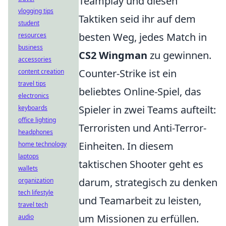
Teamplay und diesen
vlogging tips
Taktiken seid ihr auf dem
student
besten Weg, jedes Match in
resources
business
CS2 Wingman
zu gewinnen.
accessories
Counter-Strike ist ein
content creation
travel tips
beliebtes Online-Spiel, das
electronics
Spieler in zwei Teams aufteilt:
keyboards
office lighting
Terroristen und Anti-Terror-
headphones
Einheiten. In diesem
home technology
laptops
taktischen Shooter geht es
wallets
darum, strategisch zu denken
organization
tech lifestyle
und Teamarbeit zu leisten,
travel tech
um Missionen zu erfüllen.
audio