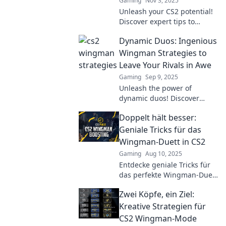
Gaming
Nov 3, 2025
Unleash your CS2 potential!
Discover expert tips to
elevate your duo gameplay
Dynamic Duos: Ingenious
and become legendary
wingman champions. Start
Wingman Strategies to
your journey now!
Leave Your Rivals in Awe
Gaming
Sep 9, 2025
Unleash the power of
dynamic duos! Discover
clever wingman strategies
Doppelt hält besser:
that will leave your
competition in awe and
Geniale Tricks für das
elevate your game.
Wingman-Duett in CS2
Gaming
Aug 10, 2025
Entdecke geniale Tricks für
das perfekte Wingman-Duett
in CS2! Steigere deine
Zwei Köpfe, ein Ziel:
Chancen und dominiere mit
deinem Partner!
Kreative Strategien für
CS2 Wingman-Mode