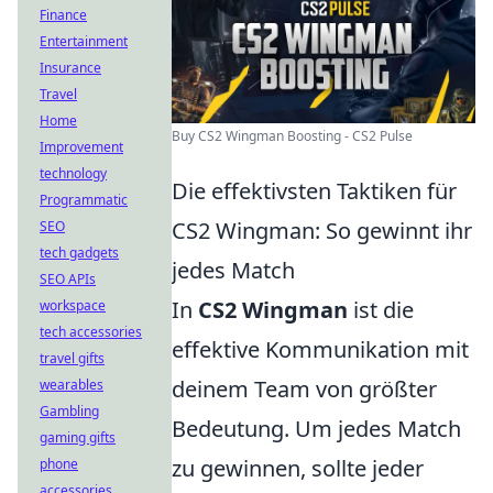
Finance
Entertainment
Insurance
Travel
Home
Buy CS2 Wingman Boosting - CS2 Pulse
Improvement
technology
Die effektivsten Taktiken für
Programmatic
CS2 Wingman: So gewinnt ihr
SEO
tech gadgets
jedes Match
SEO APIs
In
CS2 Wingman
ist die
workspace
tech accessories
effektive Kommunikation mit
travel gifts
deinem Team von größter
wearables
Gambling
Bedeutung. Um jedes Match
gaming gifts
zu gewinnen, sollte jeder
phone
accessories