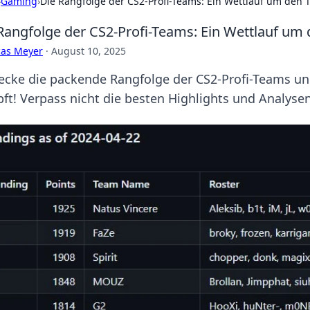
›
Gaming
›
Die Rangfolge der CS2-Profi-Teams: Ein Wettlauf um den 
Rangfolge der CS2-Profi-Teams: Ein Wettlauf um
cas Meyer
·
August 10, 2025
ecke die packende Rangfolge der CS2-Profi-Teams un
ft! Verpass nicht die besten Highlights und Analysen