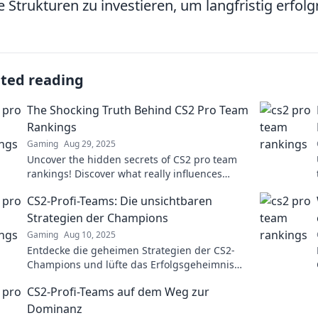
e Strukturen zu investieren, um langfristig erfolg
ated reading
The Shocking Truth Behind CS2 Pro Team
Rankings
Gaming
Aug 29, 2025
Uncover the hidden secrets of CS2 pro team
rankings! Discover what really influences
these standings and who reigns supreme in
CS2-Profi-Teams: Die unsichtbaren
the competitive scene.
Strategien der Champions
Gaming
Aug 10, 2025
Entdecke die geheimen Strategien der CS2-
Champions und lüfte das Erfolgsgeheimnis
der besten Profi-Teams!
CS2-Profi-Teams auf dem Weg zur
Dominanz