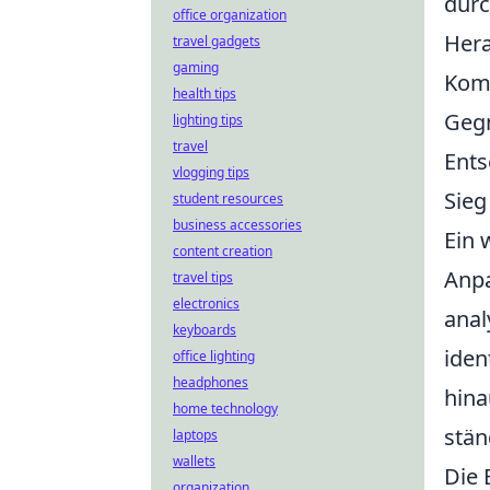
durc
office organization
Hera
travel gadgets
gaming
Komm
health tips
Gegn
lighting tips
travel
Ents
vlogging tips
Sieg
student resources
business accessories
Ein 
content creation
Anpa
travel tips
electronics
anal
keyboards
iden
office lighting
headphones
hina
home technology
stän
laptops
wallets
Die 
organization