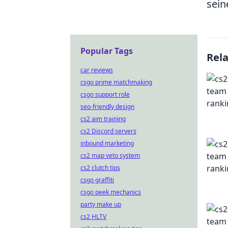
sein
Popular Tags
Rel
car reviews
csgo prime matchmaking
csgo support role
seo-friendly design
cs2 aim training
cs2 Discord servers
inbound marketing
cs2 map veto system
cs2 clutch tips
csgo graffiti
csgo peek mechanics
party make up
cs2 HLTV