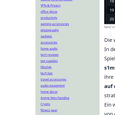
VPN & Privacy
office decor
productivity
gaming accessories
NAVI to
photography
gadgets
Die 
accessories
In d
home audio
tech reviews
Spie
pet supplies
s1m
lifestyle
tech tips
ihre
travel accessories
auf
audio equipment
home decor
stra
Anime Merchandise
Ein 
Crypto
fitness gear
von