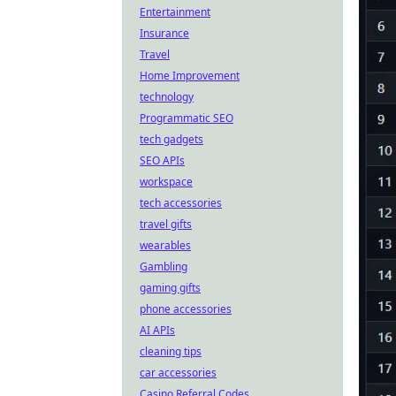
Entertainment
Insurance
Travel
Home Improvement
technology
Programmatic SEO
tech gadgets
SEO APIs
workspace
tech accessories
travel gifts
wearables
Gambling
gaming gifts
phone accessories
AI APIs
cleaning tips
car accessories
Casino Referral Codes