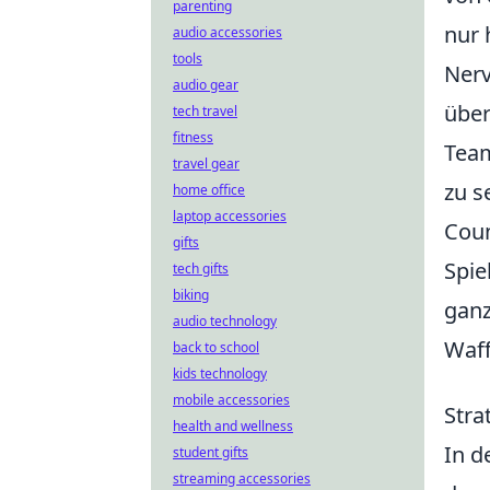
parenting
nur 
audio accessories
tools
Nerv
audio gear
über
tech travel
fitness
Team
travel gear
zu s
home office
laptop accessories
Coun
gifts
Spie
tech gifts
biking
ganz
audio technology
Waff
back to school
kids technology
mobile accessories
Stra
health and wellness
In d
student gifts
streaming accessories