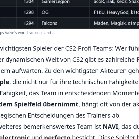
ps Valve's world rankings and ...
wichtigsten Spieler der CS2-Profi-Teams: Wer füh
er dynamischen Welt von CS2 gibt es zahlreiche
lern aufwarten. Zu den wichtigsten Akteuren geh
ple
, die nicht nur für ihre technischen Fähigkei
 Fähigkeit, das Team in entscheidenden Moment
 dem Spielfeld übernimmt
, hängt oft von der 
tegischen Entscheidungen des Trainers ab.
weiteres bemerkenswertes Team ist
NAVI
, das 
electronic
und
perfecto
besticht. Diese Spieler