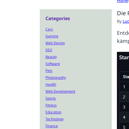
Home
Die 
Categories
By
Lu
Cars
Entd
Gaming
kämp
Web Design
SEO
Beauty
Software
Pets
Photography
Health
Web Development
Sports
Fitness
Education
Technology
Finance