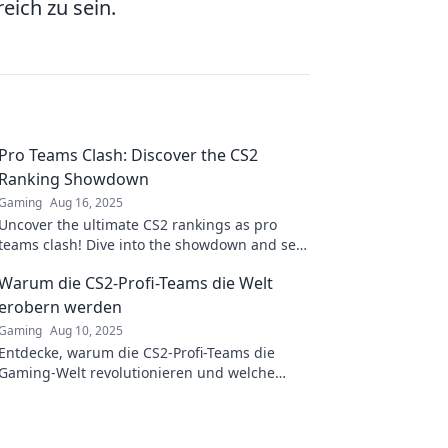
reich zu sein.
Pro Teams Clash: Discover the CS2
Ranking Showdown
Gaming
Aug 16, 2025
Uncover the ultimate CS2 rankings as pro
teams clash! Dive into the showdown and see
who reigns supreme in the esports arena!
Warum die CS2-Profi-Teams die Welt
erobern werden
Gaming
Aug 10, 2025
Entdecke, warum die CS2-Profi-Teams die
Gaming-Welt revolutionieren und welche
Geheimnisse ihren Erfolg antreiben!