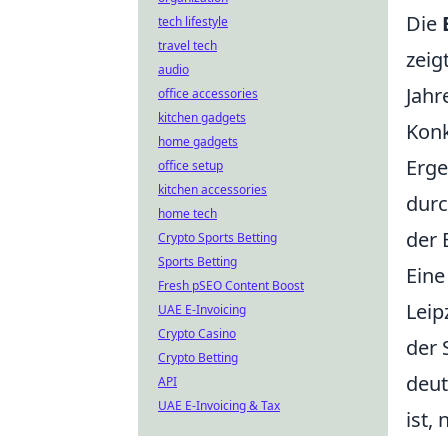
Die
tech lifestyle
travel tech
zeig
audio
Jahr
office accessories
kitchen gadgets
Konk
home gadgets
Erge
office setup
kitchen accessories
durc
home tech
der 
Crypto Sports Betting
Sports Betting
Eine
Fresh pSEO Content Boost
Leip
UAE E-Invoicing
Crypto Casino
der 
Crypto Betting
deut
API
UAE E-Invoicing & Tax
ist,