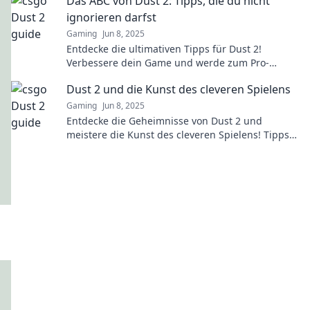
Das ABC von Dust 2: Tipps, die du nicht
dich!
ignorieren darfst
Gaming
Jun 8, 2025
Entdecke die ultimativen Tipps für Dust 2!
Verbessere dein Game und werde zum Pro-
Spieler – diese Strategien darfst du nicht
Dust 2 und die Kunst des cleveren Spielens
verpassen!
Gaming
Jun 8, 2025
Entdecke die Geheimnisse von Dust 2 und
meistere die Kunst des cleveren Spielens! Tipps,
Tricks und Strategien für deinen Erfolg!