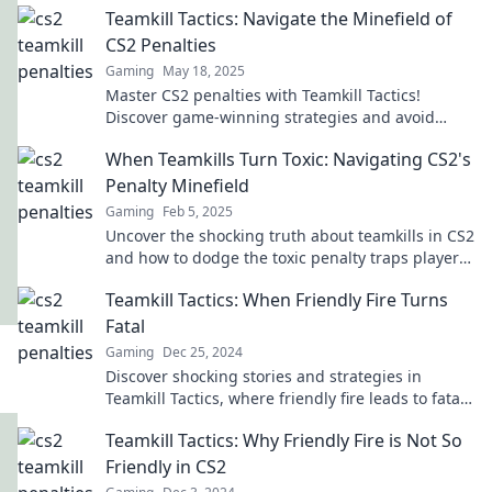
Teamkill Tactics: Navigate the Minefield of
CS2 Penalties
Gaming
May 18, 2025
Master CS2 penalties with Teamkill Tactics!
Discover game-winning strategies and avoid
costly mistakes in the heat of battle.
When Teamkills Turn Toxic: Navigating CS2's
Penalty Minefield
Gaming
Feb 5, 2025
Uncover the shocking truth about teamkills in CS2
and how to dodge the toxic penalty traps players
face!
Teamkill Tactics: When Friendly Fire Turns
Fatal
Gaming
Dec 25, 2024
Discover shocking stories and strategies in
Teamkill Tactics, where friendly fire leads to fatal
consequences. Uncover the truth behind the
Teamkill Tactics: Why Friendly Fire is Not So
chaos!
Friendly in CS2