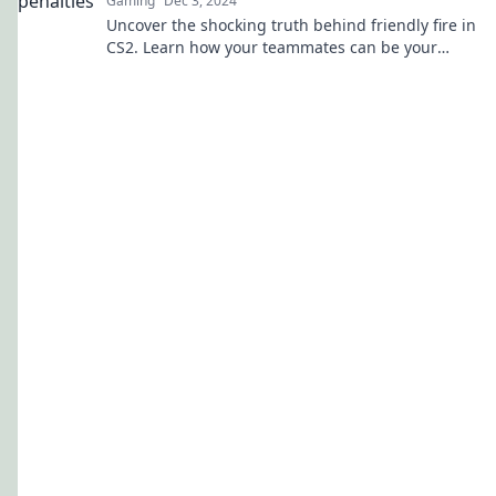
Gaming
Dec 3, 2024
Uncover the shocking truth behind friendly fire in
CS2. Learn how your teammates can be your
worst enemy and master the tactics to survive!